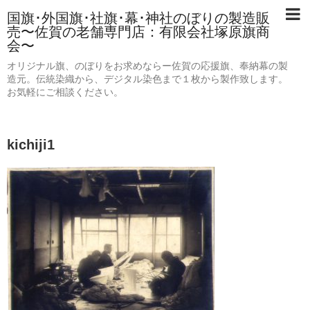
国旗･外国旗･社旗･幕･神社のぼりの製造販
売〜佐賀の老舗専門店：有限会社塚原旗商
会〜
オリジナル旗、のぼりをお求めならー佐賀の応援旗、奉納幕の製
造元。伝統染織から、デジタル染色まで１枚から製作致します。
お気軽にご相談ください。
kichiji1