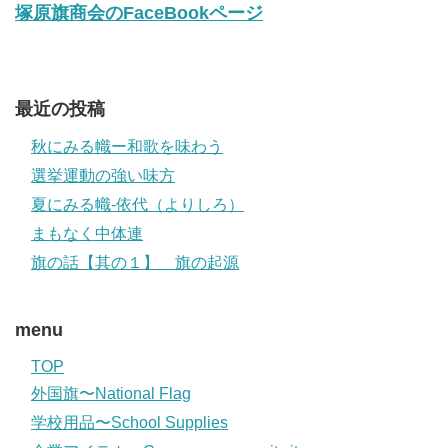
塚原旗商会のFaceBookページ
最近の投稿
秋にみる幟ー和歌を味わう
選挙運動の強い味方
夏にみる幟-依代（よりしろ）
まもなく中体連
旗の話【其の１】 旗の起源
menu
TOP
外国旗〜National Flag
学校用品〜School Supplies