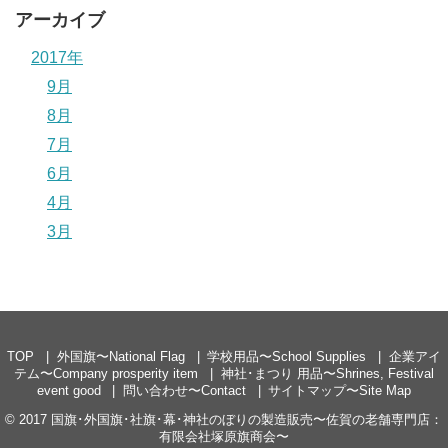
アーカイブ
2017年
9月
8月
7月
6月
4月
3月
TOP
外国旗〜National Flag
学校用品〜School Supplies
企業アイ
テム〜Company prosperity item
神社･まつり 用品〜Shrines, Festival
event good
問い合わせ〜Contact
サイトマップ〜Site Map
© 2017
国旗･外国旗･社旗･幕･神社のぼりの製造販売〜佐賀の老舗専門店：
有限会社塚原旗商会〜