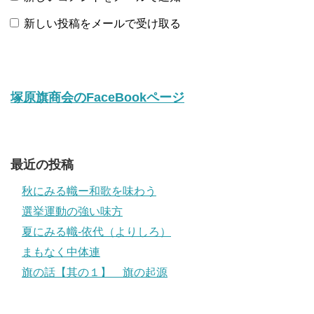
新しい投稿をメールで受け取る
塚原旗商会のFaceBookページ
最近の投稿
秋にみる幟ー和歌を味わう
選挙運動の強い味方
夏にみる幟-依代（よりしろ）
まもなく中体連
旗の話【其の１】 旗の起源