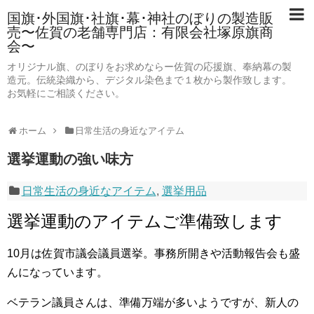
国旗･外国旗･社旗･幕･神社のぼりの製造販
売〜佐賀の老舗専門店：有限会社塚原旗商
会〜
オリジナル旗、のぼりをお求めならー佐賀の応援旗、奉納幕の製
造元。伝統染織から、デジタル染色まで１枚から製作致します。
お気軽にご相談ください。
ホーム
日常生活の身近なアイテム
選挙運動の強い味方
日常生活の身近なアイテム
,
選挙用品
選挙運動のアイテムご準備致します
10月は佐賀市議会議員選挙。事務所開きや活動報告会も盛
んになっています。
ベテラン議員さんは、準備万端が多いようですが、新人の