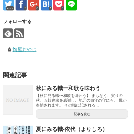
error
0
0
フォローする
旗屋おやじ
関連記事
秋にみる幟ー和歌を味わう
【秋に見る幟〜和歌を味わう】 まもなく、実りの
秋。五穀豊穣を感謝し、地元の鎮守の守にも、 幟が
奉納されます。 その幟に記される...
記事を読む
夏にみる幟-依代（よりしろ）