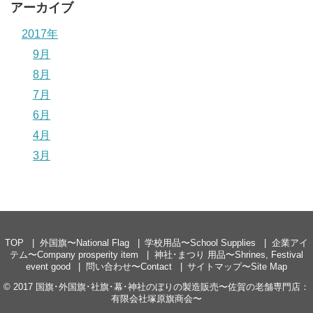
アーカイブ
2017年
9月
8月
7月
6月
4月
3月
TOP
外国旗〜National Flag
学校用品〜School Supplies
企業アイ
テム〜Company prosperity item
神社･まつり 用品〜Shrines, Festival
event good
問い合わせ〜Contact
サイトマップ〜Site Map
© 2017
国旗･外国旗･社旗･幕･神社のぼりの製造販売〜佐賀の老舗専門店：
有限会社塚原旗商会〜