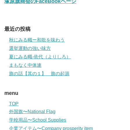
塚原旗商会のFaceBookページ
最近の投稿
秋にみる幟ー和歌を味わう
選挙運動の強い味方
夏にみる幟-依代（よりしろ）
まもなく中体連
旗の話【其の１】 旗の起源
menu
TOP
外国旗〜National Flag
学校用品〜School Supplies
企業アイテム〜Company prosperity item