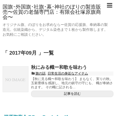
国旗･外国旗･社旗･幕･神社のぼりの製造販
売〜佐賀の老舗専門店：有限会社塚原旗商
会〜
オリジナル旗、のぼりをお求めならー佐賀の応援旗、奉納幕の製
造元。伝統染織から、デジタル染色まで１枚から製作致します。
お気軽にご相談ください。
「 2017年09月 」一覧
秋にみる幟ー和歌を味わう
旗の話
,
日常生活の身近なアイテム
【秋に見る幟〜和歌を味わう】 まもなく、実りの秋。
五穀豊穣を感謝し、地元の鎮守の守にも、 幟が奉納さ
れます。 その幟に記される...
記事を読む