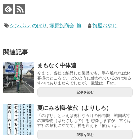
シンボル
,
のぼり
,
塚原旗商会
,
旗
旗屋おやじ
関連記事
まもなく中体連
今まで、当社で納品した製品でも、手を離れればお
客様のところで、 どのように使われているかは知る
すべはありませんでしたが、 最近は、Fac...
記事を読む
夏にみる幟-依代（よりしろ）
「のぼり」といえば勇壮な五月の節句幟、戦国武将
の旗指物（はたさしもの）を 想像しますが、古くは
神社の祭礼に立てて、神を迎える「依代（よ...
記事を読む