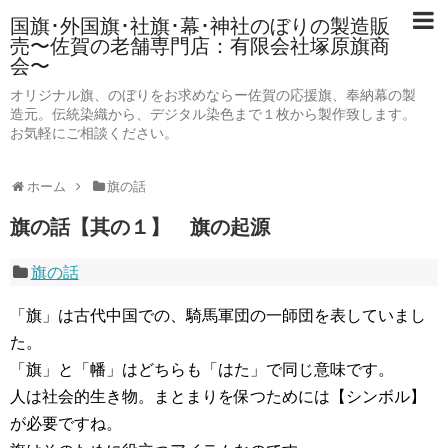
国旗･外国旗･社旗･幕･神社のぼりの製造販
売〜佐賀の老舗専門店：有限会社塚原旗商
会〜
オリジナル旗、のぼりをお求めならー佐賀の応援旗、奉納幕の製
造元。伝統染織から、デジタル染色まで１枚から製作致します。
お気軽にご相談ください。
ホーム
旗の話
旗の話【其の１】 旗の起源
旗の話
「旗」は古代中国での、騎馬軍団の一師団を表していまし
た。
「旗」と「幡」はどちらも「はた」で同じ意味です。
人は社会的生き物。まとまりを保つためには【シンボル】
が必要ですね。