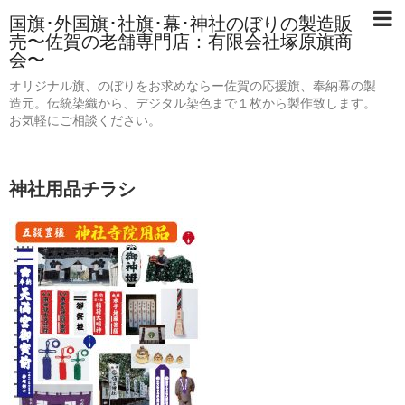
国旗･外国旗･社旗･幕･神社のぼりの製造販
売〜佐賀の老舗専門店：有限会社塚原旗商
会〜
オリジナル旗、のぼりをお求めならー佐賀の応援旗、奉納幕の製
造元。伝統染織から、デジタル染色まで１枚から製作致します。
お気軽にご相談ください。
神社用品チラシ