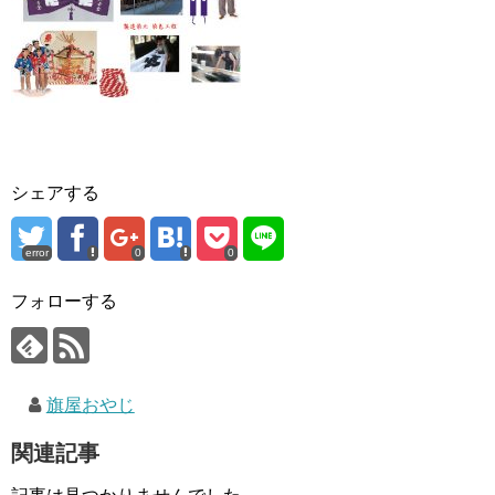
シェアする
error
0
0
フォローする
旗屋おやじ
関連記事