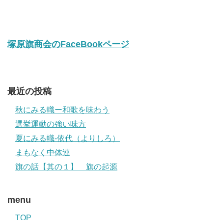
塚原旗商会のFaceBookページ
最近の投稿
秋にみる幟ー和歌を味わう
選挙運動の強い味方
夏にみる幟-依代（よりしろ）
まもなく中体連
旗の話【其の１】 旗の起源
menu
TOP