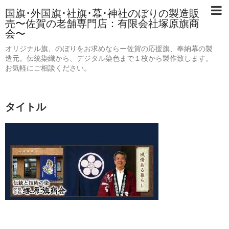
国旗･外国旗･社旗･幕･神社のぼりの製造販
売〜佐賀の老舗専門店：有限会社塚原旗商
会〜
オリジナル旗、のぼりをお求めならー佐賀の応援旗、奉納幕の製
造元。伝統染織から、デジタル染色まで１枚から製作致します。
お気軽にご相談ください。
タイトル