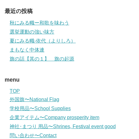
最近の投稿
秋にみる幟ー和歌を味わう
選挙運動の強い味方
夏にみる幟-依代（よりしろ）
まもなく中体連
旗の話【其の１】 旗の起源
menu
TOP
外国旗〜National Flag
学校用品〜School Supplies
企業アイテム〜Company prosperity item
神社･まつり 用品〜Shrines, Festival event good
問い合わせ〜Contact