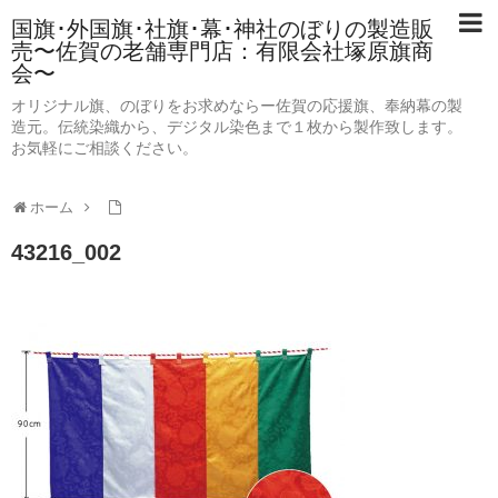
国旗･外国旗･社旗･幕･神社のぼりの製造販
売〜佐賀の老舗専門店：有限会社塚原旗商
会〜
オリジナル旗、のぼりをお求めならー佐賀の応援旗、奉納幕の製
造元。伝統染織から、デジタル染色まで１枚から製作致します。
お気軽にご相談ください。
ホーム
43216_002