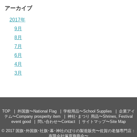
アーカイブ
2017年
9月
8月
7月
6月
4月
3月
TOP
外国旗〜National Flag
学校用品〜School Supplies
企業アイ
テム〜Company prosperity item
神社･まつり 用品〜Shrines, Festival
event good
問い合わせ〜Contact
サイトマップ〜Site Map
© 2017
国旗･外国旗･社旗･幕･神社のぼりの製造販売〜佐賀の老舗専門店：
有限会社塚原旗商会〜