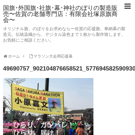
国旗･外国旗･社旗･幕･神社のぼりの製造販
売〜佐賀の老舗専門店：有限会社塚原旗商
会〜
オリジナル旗、のぼりをお求めならー佐賀の応援旗、奉納幕の製
造元。伝統染織から、デジタル染色まで１枚から製作致します。
お気軽にご相談ください。
ホーム
マラソン大会用応援幕
49690757_902104876658521_57769458259093