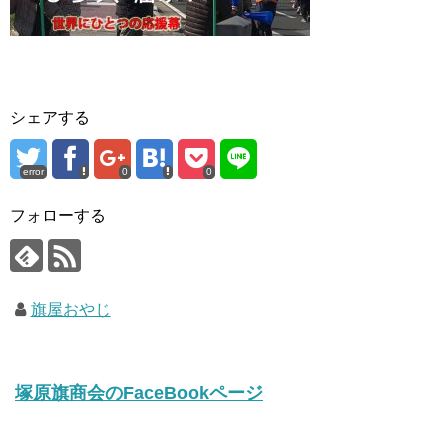
シェアする
error
0
0
フォローする
旗屋おやじ
塚原旗商会のFaceBookページ