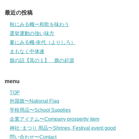
最近の投稿
秋にみる幟ー和歌を味わう
選挙運動の強い味方
夏にみる幟-依代（よりしろ）
まもなく中体連
旗の話【其の１】 旗の起源
menu
TOP
外国旗〜National Flag
学校用品〜School Supplies
企業アイテム〜Company prosperity item
神社･まつり 用品〜Shrines, Festival event good
問い合わせ〜Contact