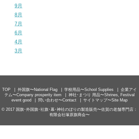
9月
8月
7月
6月
4月
3月
TOP
外国旗〜National Flag
学校用品〜School Supplies
企業アイ
テム〜Company prosperity item
神社･まつり 用品〜Shrines, Festival
event good
問い合わせ〜Contact
サイトマップ〜Site Map
© 2017
国旗･外国旗･社旗･幕･神社のぼりの製造販売〜佐賀の老舗専門店：
有限会社塚原旗商会〜