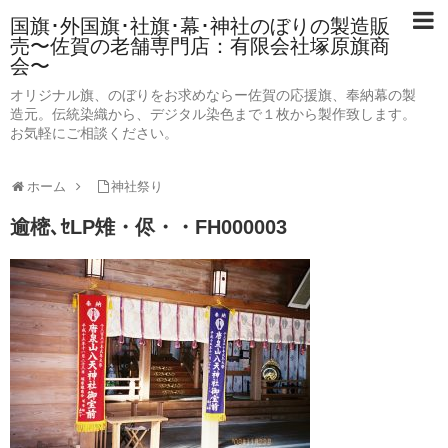
国旗･外国旗･社旗･幕･神社のぼりの製造販
売〜佐賀の老舗専門店：有限会社塚原旗商
会〜
オリジナル旗、のぼりをお求めならー佐賀の応援旗、奉納幕の製
造元。伝統染織から、デジタル染色まで１枚から製作致します。
お気軽にご相談ください。
ホーム
神社祭り
逾樒､ｾLP雉・侭・・FH000003