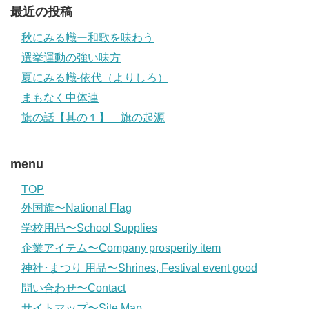
最近の投稿
秋にみる幟ー和歌を味わう
選挙運動の強い味方
夏にみる幟-依代（よりしろ）
まもなく中体連
旗の話【其の１】 旗の起源
menu
TOP
外国旗〜National Flag
学校用品〜School Supplies
企業アイテム〜Company prosperity item
神社･まつり 用品〜Shrines, Festival event good
問い合わせ〜Contact
サイトマップ〜Site Map