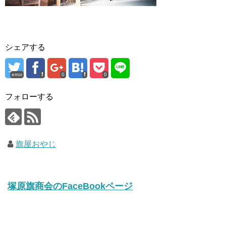
シェアする
error
0
0
フォローする
旗屋おやじ
塚原旗商会のFaceBookページ