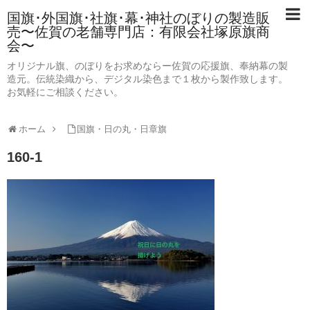
国旗･外国旗･社旗･幕･神社のぼりの製造販
売〜佐賀の老舗専門店：有限会社塚原旗商
会〜
オリジナル旗、のぼりをお求めならー佐賀の応援旗、奉納幕の製
造元。伝統染織から、デジタル染色まで１枚から製作致します。
お気軽にご相談ください。
ホーム
国旗・日の丸・日章旗
160-1