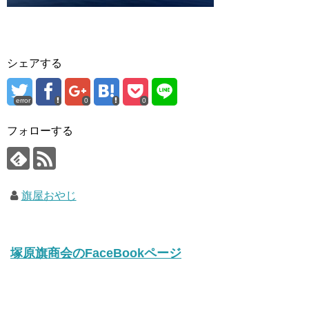
シェアする
error
0
0
フォローする
旗屋おやじ
塚原旗商会のFaceBookページ