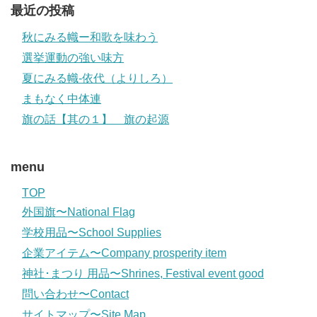
最近の投稿
秋にみる幟ー和歌を味わう
選挙運動の強い味方
夏にみる幟-依代（よりしろ）
まもなく中体連
旗の話【其の１】 旗の起源
menu
TOP
外国旗〜National Flag
学校用品〜School Supplies
企業アイテム〜Company prosperity item
神社･まつり 用品〜Shrines, Festival event good
問い合わせ〜Contact
サイトマップ〜Site Map