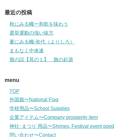
最近の投稿
秋にみる幟ー和歌を味わう
選挙運動の強い味方
夏にみる幟-依代（よりしろ）
まもなく中体連
旗の話【其の１】 旗の起源
menu
TOP
外国旗〜National Flag
学校用品〜School Supplies
企業アイテム〜Company prosperity item
神社･まつり 用品〜Shrines, Festival event good
問い合わせ〜Contact