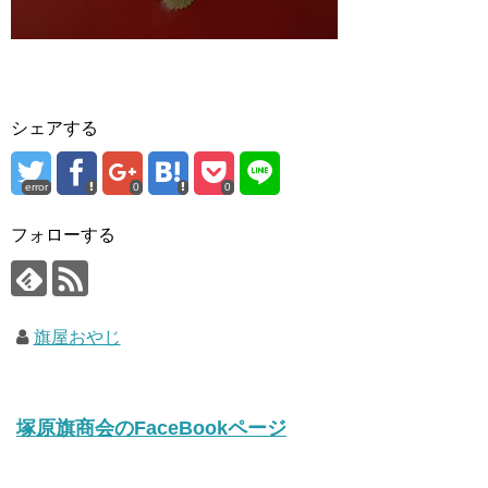
シェアする
error
0
0
フォローする
旗屋おやじ
塚原旗商会のFaceBookページ