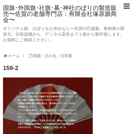
国旗･外国旗･社旗･幕･神社のぼりの製造販
売〜佐賀の老舗専門店：有限会社塚原旗商
会〜
オリジナル旗、のぼりをお求めならー佐賀の応援旗、奉納幕の製
造元。伝統染織から、デジタル染色まで１枚から製作致します。
お気軽にご相談ください。
ホーム
国旗・日の丸・日章旗
159-2