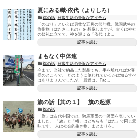
夏にみる幟-依代（よりしろ）
旗の話
,
日常生活の身近なアイテム
「のぼり」といえば勇壮な五月の節句幟、戦国武将の
旗指物（はたさしもの）を 想像しますが、古くは神社
の祭礼に立てて、神を迎える「依代（よ...
記事を読む
まもなく中体連
旗の話
,
日常生活の身近なアイテム
今まで、当社で納品した製品でも、手を離れればお客
様のところで、 どのように使われているかは知るすべ
はありませんでしたが、 最近は、Fac...
記事を読む
旗の話【其の１】 旗の起源
旗の話
「旗」は古代中国での、騎馬軍団の一師団を表してい
ました。 「旗」と「幡」はどちらも「はた」で同じ意
味です。 人は社会的生き物。まとまりを...
記事を読む