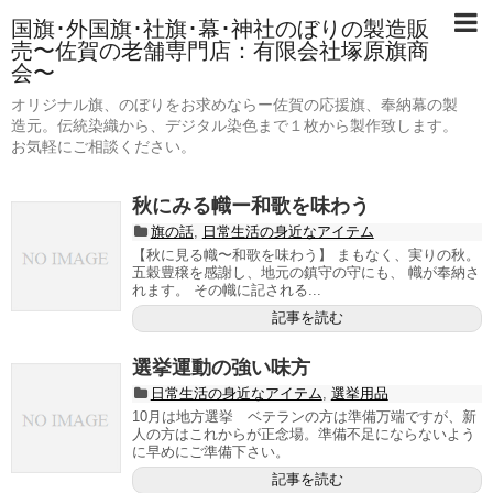
国旗･外国旗･社旗･幕･神社のぼりの製造販
売〜佐賀の老舗専門店：有限会社塚原旗商
会〜
オリジナル旗、のぼりをお求めならー佐賀の応援旗、奉納幕の製
造元。伝統染織から、デジタル染色まで１枚から製作致します。
お気軽にご相談ください。
秋にみる幟ー和歌を味わう
旗の話
,
日常生活の身近なアイテム
【秋に見る幟〜和歌を味わう】 まもなく、実りの秋。
五穀豊穣を感謝し、地元の鎮守の守にも、 幟が奉納さ
れます。 その幟に記される...
記事を読む
選挙運動の強い味方
日常生活の身近なアイテム
,
選挙用品
10月は地方選挙 ベテランの方は準備万端ですが、新
人の方はこれからが正念場。準備不足にならないよう
に早めにご準備下さい。
記事を読む