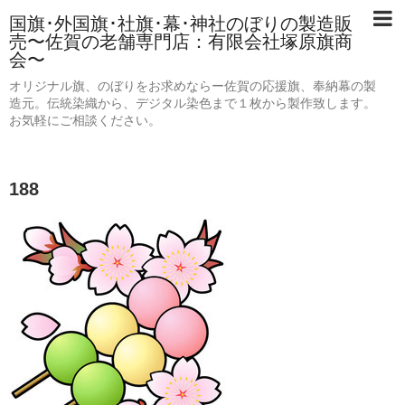
国旗･外国旗･社旗･幕･神社のぼりの製造販
売〜佐賀の老舗専門店：有限会社塚原旗商
会〜
オリジナル旗、のぼりをお求めならー佐賀の応援旗、奉納幕の製
造元。伝統染織から、デジタル染色まで１枚から製作致します。
お気軽にご相談ください。
188