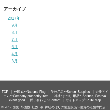
アーカイブ
2017年
9月
8月
7月
6月
4月
3月
TOP
外国旗〜National Flag
学校用品〜School Supplies
企業アイ
テム〜Company prosperity item
神社･まつり 用品〜Shrines, Festival
event good
問い合わせ〜Contact
サイトマップ〜Site Map
© 2017
国旗･外国旗･社旗･幕･神社のぼりの製造販売〜佐賀の老舗専門店：