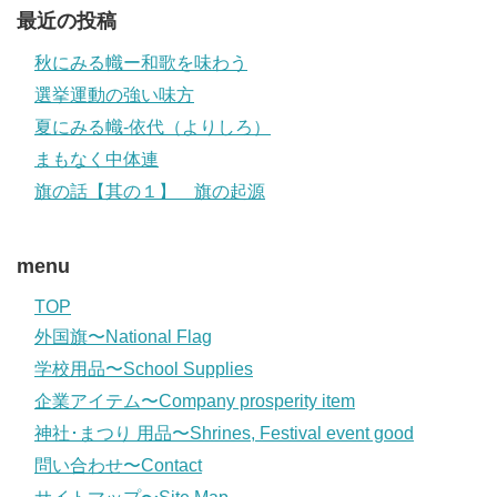
最近の投稿
秋にみる幟ー和歌を味わう
選挙運動の強い味方
夏にみる幟-依代（よりしろ）
まもなく中体連
旗の話【其の１】 旗の起源
menu
TOP
外国旗〜National Flag
学校用品〜School Supplies
企業アイテム〜Company prosperity item
神社･まつり 用品〜Shrines, Festival event good
問い合わせ〜Contact