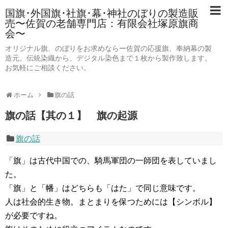
国旗･外国旗･社旗･幕･神社のぼりの製造販
売〜佐賀の老舗専門店：有限会社塚原旗商
会〜
オリジナル旗、のぼりをお求めならー佐賀の応援旗、奉納幕の製
造元。伝統染織から、デジタル染色まで１枚から製作致します。
お気軽にご相談ください。
ホーム
旗の話
旗の話【其の１】 旗の起源
旗の話
「旗」は古代中国での、騎馬軍団の一師団を表していまし
た。
「旗」と「幡」はどちらも「はた」で同じ意味です。
人は社会的生き物。まとまりを保つためには【シンボル】
が必要ですね。