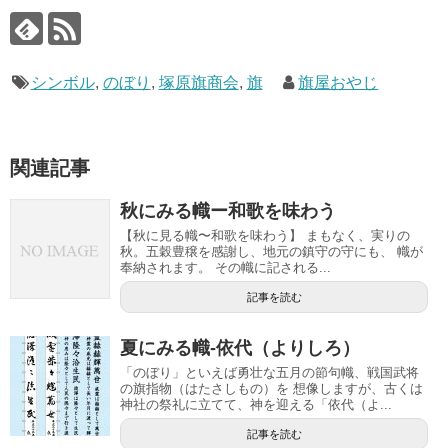
シンボル
,
のぼり
,
塚原旗商会
,
旗
旗屋おやじ
関連記事
秋にみる幟ー和歌を味わう
【秋に見る幟〜和歌を味わう】 まもなく、実りの
秋。五穀豊穣を感謝し、地元の鎮守の守にも、 幟が
奉納されます。 その幟に記される...
記事を読む
夏にみる幟-依代（よりしろ）
「のぼり」といえば勇壮な五月の節句幟、戦国武将
の旗指物（はたさしもの）を 想像しますが、古くは
神社の祭礼に立てて、神を迎える「依代（よ...
記事を読む