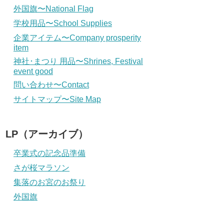
外国旗〜National Flag
学校用品〜School Supplies
企業アイテム〜Company prosperity
item
神社･まつり 用品〜Shrines, Festival
event good
問い合わせ〜Contact
サイトマップ〜Site Map
LP（アーカイブ）
卒業式の記念品準備
さが桜マラソン
集落のお宮のお祭り
外国旗