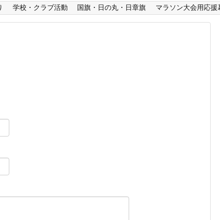
り
学校・クラブ活動
国旗・日の丸・日章旗
マラソン大会用応援