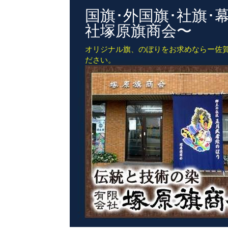
国旗･外国旗･社旗
社塚原旗商会〜
オリジナル旗、のぼりをお求めならー佐
ださい。