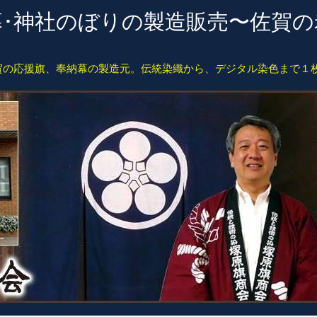
･幕･神社のぼりの製造販売〜佐賀
賀の応援旗、奉納幕の製造元。伝統染織から、デジタル染色まで１