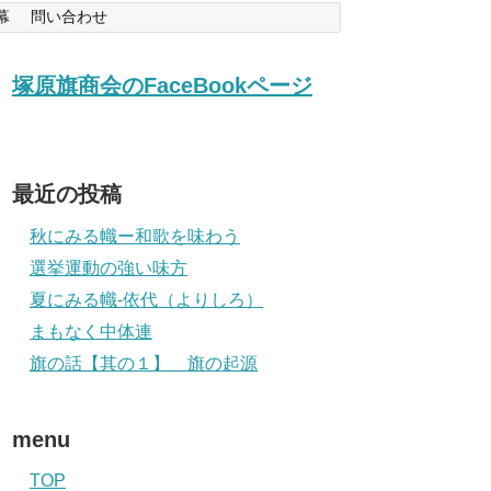
幕
問い合わせ
塚原旗商会のFaceBookページ
最近の投稿
秋にみる幟ー和歌を味わう
選挙運動の強い味方
夏にみる幟-依代（よりしろ）
まもなく中体連
旗の話【其の１】 旗の起源
menu
TOP