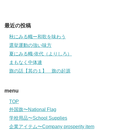
最近の投稿
秋にみる幟ー和歌を味わう
選挙運動の強い味方
夏にみる幟-依代（よりしろ）
まもなく中体連
旗の話【其の１】 旗の起源
menu
TOP
外国旗〜National Flag
学校用品〜School Supplies
企業アイテム〜Company prosperity item