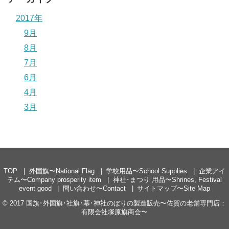
2017年
9月
8月
7月
6月
4月
3月
TOP
外国旗〜National Flag
学校用品〜School Supplies
企業アイ
テム〜Company prosperity item
神社･まつり 用品〜Shrines, Festival
event good
問い合わせ〜Contact
サイトマップ〜Site Map
© 2017
国旗･外国旗･社旗･幕･神社のぼりの製造販売〜佐賀の老舗専門店：
有限会社塚原旗商会〜