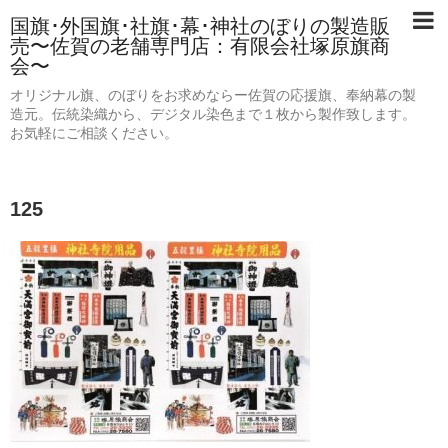
国旗･外国旗･社旗･幕･神社のぼりの製造販
売〜佐賀の老舗専門店：有限会社塚原旗商
会〜
オリジナル旗、のぼりをお求めならー佐賀の応援旗、奉納幕の製
造元。伝統染織から、デジタル染色まで１枚から製作致します。
お気軽にご相談ください。
125