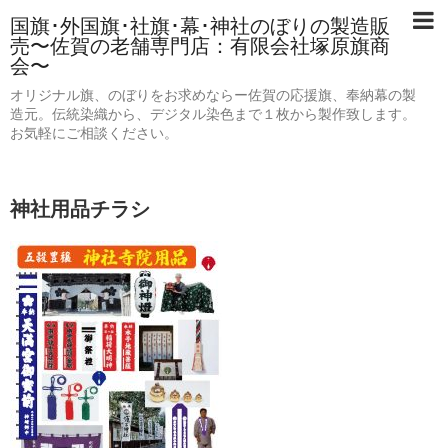
国旗･外国旗･社旗･幕･神社のぼりの製造販
売〜佐賀の老舗専門店：有限会社塚原旗商
会〜
オリジナル旗、のぼりをお求めならー佐賀の応援旗、奉納幕の製
造元。伝統染織から、デジタル染色まで１枚から製作致します。
お気軽にご相談ください。
神社用品チラシ