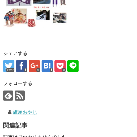
シェアする
error
0
0
フォローする
旗屋おやじ
関連記事