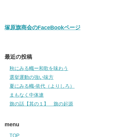
塚原旗商会のFaceBookページ
最近の投稿
秋にみる幟ー和歌を味わう
選挙運動の強い味方
夏にみる幟-依代（よりしろ）
まもなく中体連
旗の話【其の１】 旗の起源
menu
TOP