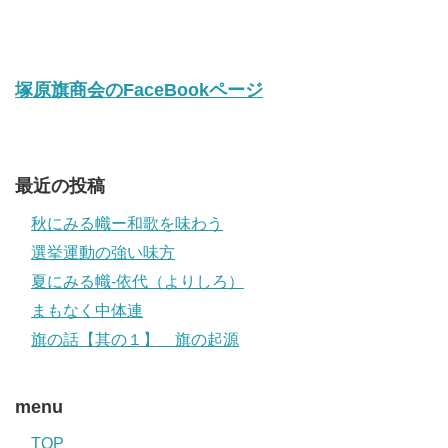
塚原旗商会のFaceBookページ
最近の投稿
秋にみる幟ー和歌を味わう
選挙運動の強い味方
夏にみる幟-依代（よりしろ）
まもなく中体連
旗の話【其の１】 旗の起源
menu
TOP