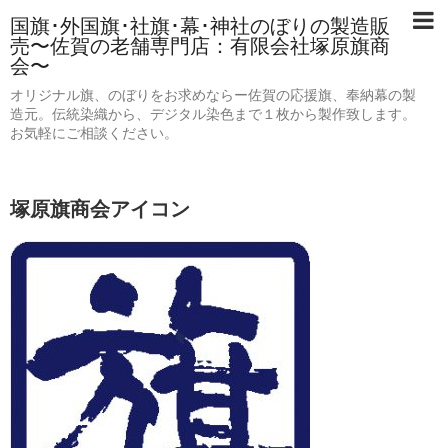
国旗･外国旗･社旗･幕･神社のぼりの製造販
売〜佐賀の老舗専門店：有限会社塚原旗商
会〜
オリジナル旗、のぼりをお求めならー佐賀の応援旗、奉納幕の製
造元。伝統染織から、デジタル染色まで１枚から製作致します。
お気軽にご相談ください。
塚原旗商会アイコン