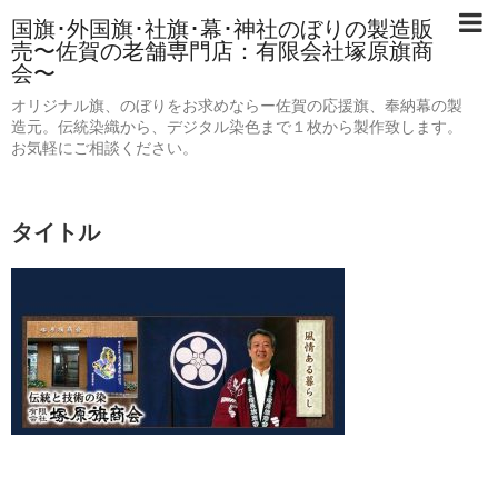
国旗･外国旗･社旗･幕･神社のぼりの製造販
売〜佐賀の老舗専門店：有限会社塚原旗商
会〜
オリジナル旗、のぼりをお求めならー佐賀の応援旗、奉納幕の製
造元。伝統染織から、デジタル染色まで１枚から製作致します。
お気軽にご相談ください。
タイトル