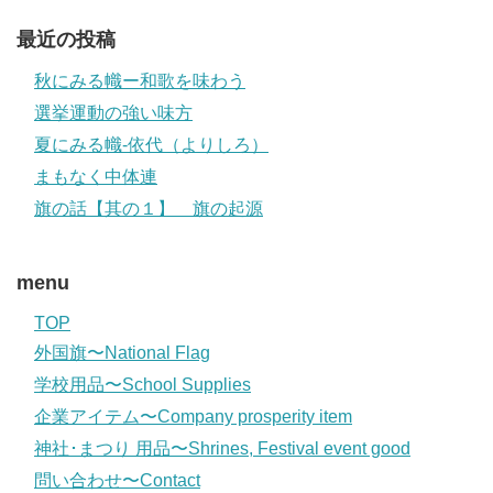
最近の投稿
秋にみる幟ー和歌を味わう
選挙運動の強い味方
夏にみる幟-依代（よりしろ）
まもなく中体連
旗の話【其の１】 旗の起源
menu
TOP
外国旗〜National Flag
学校用品〜School Supplies
企業アイテム〜Company prosperity item
神社･まつり 用品〜Shrines, Festival event good
問い合わせ〜Contact