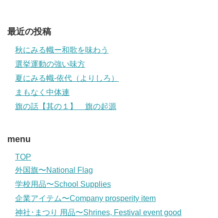
最近の投稿
秋にみる幟ー和歌を味わう
選挙運動の強い味方
夏にみる幟-依代（よりしろ）
まもなく中体連
旗の話【其の１】 旗の起源
menu
TOP
外国旗〜National Flag
学校用品〜School Supplies
企業アイテム〜Company prosperity item
神社･まつり 用品〜Shrines, Festival event good