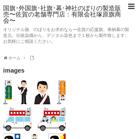
国旗･外国旗･社旗･幕･神社のぼりの製造販
売〜佐賀の老舗専門店：有限会社塚原旗商
会〜
オリジナル旗、のぼりをお求めならー佐賀の応援旗、奉納幕の製
造元。伝統染織から、デジタル染色まで１枚から製作致します。
お気軽にご相談ください。
ホーム
images