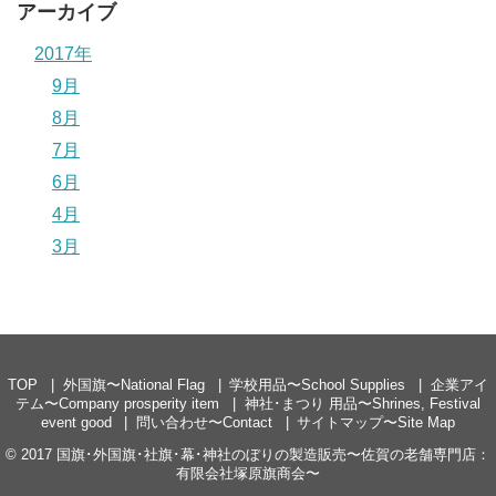
アーカイブ
2017年
9月
8月
7月
6月
4月
3月
TOP
外国旗〜National Flag
学校用品〜School Supplies
企業アイ
テム〜Company prosperity item
神社･まつり 用品〜Shrines, Festival
event good
問い合わせ〜Contact
サイトマップ〜Site Map
© 2017
国旗･外国旗･社旗･幕･神社のぼりの製造販売〜佐賀の老舗専門店：
有限会社塚原旗商会〜