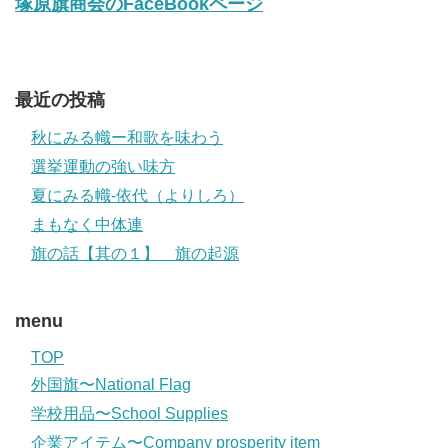
塚原旗商会のFaceBookページ
最近の投稿
秋にみる幟ー和歌を味わう
選挙運動の強い味方
夏にみる幟-依代（よりしろ）
まもなく中体連
旗の話【其の１】 旗の起源
menu
TOP
外国旗〜National Flag
学校用品〜School Supplies
企業アイテム〜Company prosperity item