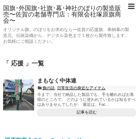
国旗･外国旗･社旗･幕･神社のぼりの製造販
売〜佐賀の老舗専門店：有限会社塚原旗商
会〜
オリジナル旗、のぼりをお求めならー佐賀の応援旗、奉納幕の製
造元。伝統染織から、デジタル染色まで１枚から製作致します。
お気軽にご相談ください。
「 応援 」一覧
まもなく中体連
旗の話
,
日常生活の身近なアイテム
今まで、当社で納品した製品でも、手を離れればお客
様のところで、 どのように使われているかは知るすべ
はありませんでしたが、 最近は、Fac...
記事を読む