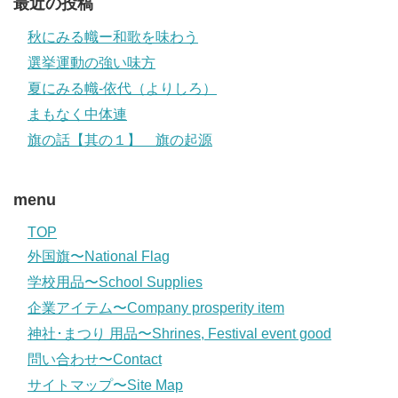
最近の投稿
秋にみる幟ー和歌を味わう
選挙運動の強い味方
夏にみる幟-依代（よりしろ）
まもなく中体連
旗の話【其の１】 旗の起源
menu
TOP
外国旗〜National Flag
学校用品〜School Supplies
企業アイテム〜Company prosperity item
神社･まつり 用品〜Shrines, Festival event good
問い合わせ〜Contact
サイトマップ〜Site Map