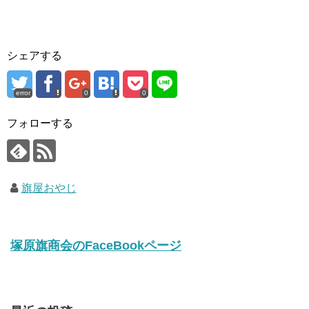
シェアする
error
0
0
フォローする
旗屋おやじ
塚原旗商会のFaceBookページ