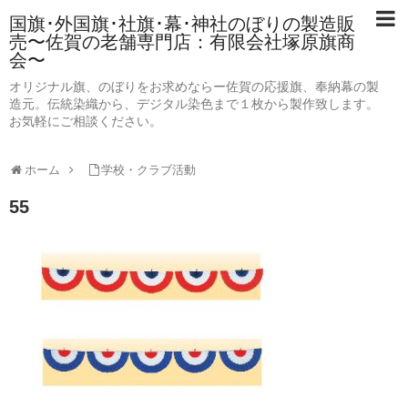
国旗･外国旗･社旗･幕･神社のぼりの製造販
売〜佐賀の老舗専門店：有限会社塚原旗商
会〜
オリジナル旗、のぼりをお求めならー佐賀の応援旗、奉納幕の製
造元。伝統染織から、デジタル染色まで１枚から製作致します。
お気軽にご相談ください。
ホーム
学校・クラブ活動
55