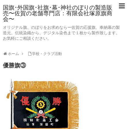
国旗･外国旗･社旗･幕･神社のぼりの製造販
売〜佐賀の老舗専門店：有限会社塚原旗商
会〜
オリジナル旗、のぼりをお求めならー佐賀の応援旗、奉納幕の製
造元。伝統染織から、デジタル染色まで１枚から製作致します。
お気軽にご相談ください。
ホーム
学校・クラブ活動
優勝旗③