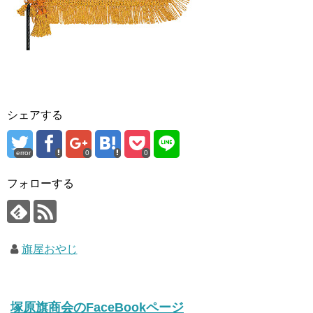
シェアする
error
0
0
フォローする
旗屋おやじ
塚原旗商会のFaceBookページ