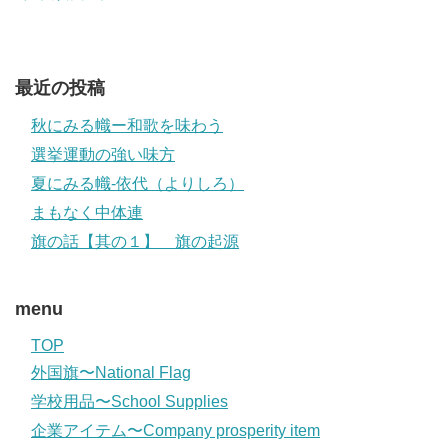
最近の投稿
秋にみる幟ー和歌を味わう
選挙運動の強い味方
夏にみる幟-依代（よりしろ）
まもなく中体連
旗の話【其の１】 旗の起源
menu
TOP
外国旗〜National Flag
学校用品〜School Supplies
企業アイテム〜Company prosperity item