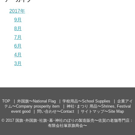
2017年
9月
8月
7月
6月
4月
3月
TOP
外国旗〜National Flag
学校用品〜School Supplies
企業アイ
テム〜Company prosperity item
神社･まつり 用品〜Shrines, Festival
event good
問い合わせ〜Contact
サイトマップ〜Site Map
© 2017
国旗･外国旗･社旗･幕･神社のぼりの製造販売〜佐賀の老舗専門店：
有限会社塚原旗商会〜