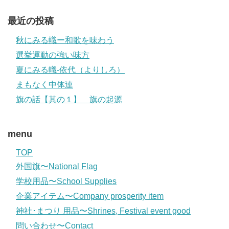
最近の投稿
秋にみる幟ー和歌を味わう
選挙運動の強い味方
夏にみる幟-依代（よりしろ）
まもなく中体連
旗の話【其の１】 旗の起源
menu
TOP
外国旗〜National Flag
学校用品〜School Supplies
企業アイテム〜Company prosperity item
神社･まつり 用品〜Shrines, Festival event good
問い合わせ〜Contact