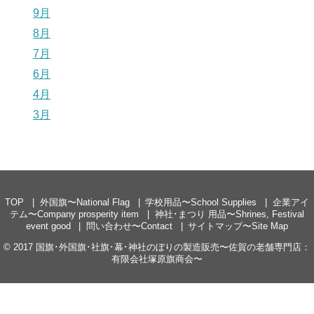
9月
8月
7月
6月
4月
3月
TOP
外国旗〜National Flag
学校用品〜School Supplies
企業アイ
テム〜Company prosperity item
神社･まつり 用品〜Shrines, Festival
event good
問い合わせ〜Contact
サイトマップ〜Site Map
© 2017
国旗･外国旗･社旗･幕･神社のぼりの製造販売〜佐賀の老舗専門店：
有限会社塚原旗商会〜