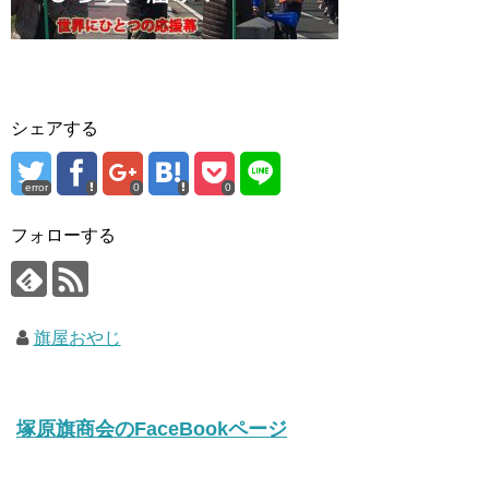
シェアする
error
0
0
フォローする
旗屋おやじ
塚原旗商会のFaceBookページ