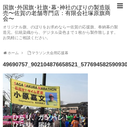
国旗･外国旗･社旗･幕･神社のぼりの製造販
売〜佐賀の老舗専門店：有限会社塚原旗商
会〜
オリジナル旗、のぼりをお求めならー佐賀の応援旗、奉納幕の製
造元。伝統染織から、デジタル染色まで１枚から製作致します。
お気軽にご相談ください。
ホーム
マラソン大会用応援幕
49690757_902104876658521_57769458259093