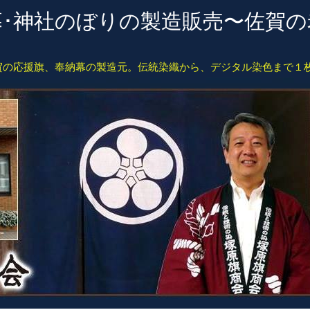
･幕･神社のぼりの製造販売〜佐賀
賀の応援旗、奉納幕の製造元。伝統染織から、デジタル染色まで１