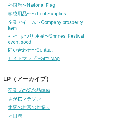
外国旗〜National Flag
学校用品〜School Supplies
企業アイテム〜Company prosperity
item
神社･まつり 用品〜Shrines, Festival
event good
問い合わせ〜Contact
サイトマップ〜Site Map
LP（アーカイブ）
卒業式の記念品準備
さが桜マラソン
集落のお宮のお祭り
外国旗