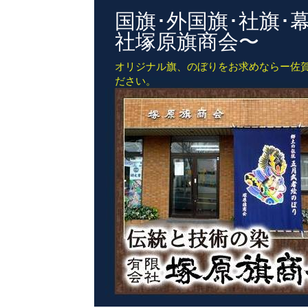
国旗･外国旗･社旗
社塚原旗商会〜
オリジナル旗、のぼりをお求めならー佐
ださい。