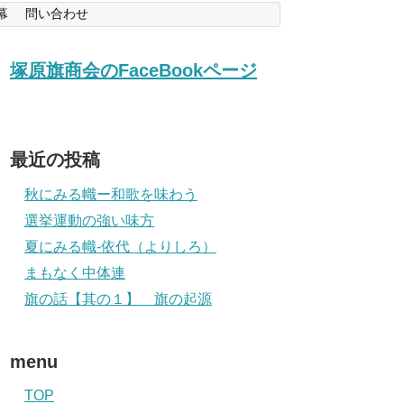
幕
問い合わせ
塚原旗商会のFaceBookページ
最近の投稿
秋にみる幟ー和歌を味わう
選挙運動の強い味方
夏にみる幟-依代（よりしろ）
まもなく中体連
旗の話【其の１】 旗の起源
menu
TOP